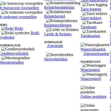
Tarot kaartleggen
Relatiebemiddeling
Je horoscoop voorspellen
Tarot legging
Relatieherstel
Je toekomst voorspellen
Tarot trekken
Relatieproblemen
REIKI
Tarotkaart
Reiki
Reiki
Liefde & Relaties
Tarotkaarten
symbolen
ASTROLOGIE
Astrologie
NUMEROLOGIE
Waarzegkaarten
Getallensymboliek
Zigeunerkaarten
Sterrenbeelden
Meestergetallen
WAARZEGGEN
Waarzeggen
Waarzeggerij
Online pendelen