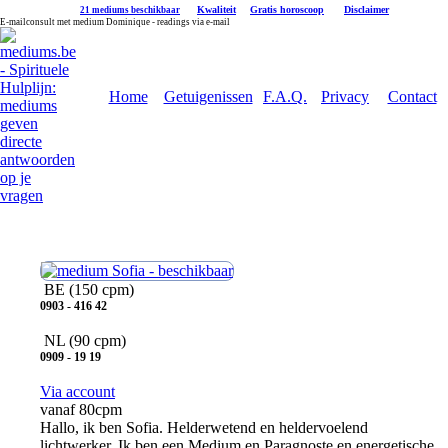
|
Kwaliteit
|
Gratis horoscoop
|
Disclaimer
21 mediums beschikbaar
E-mailconsult met medium Dominique - readings via e-mail
Home
Getuigenissen
F.A.Q.
Privacy
Contact
Sofia
BE
(150 cpm)
0903 - 416 42
NL
(90 cpm)
0909 - 19 19
Via account
vanaf 80cpm
Hallo, ik ben Sofia. Helderwetend en heldervoelend
lichtwerker. Ik ben een Medium en Paragnoste en energetische