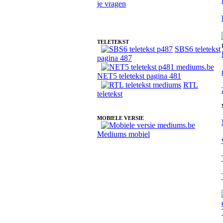
E-mailconsult met medium Dominique - readings via e-mail
TELETEKST
SBS6 teletekst
pagina 487
NET5 teletekst pagina 481
RTL
teletekst
MOBIELE VERSIE
Mediums mobiel