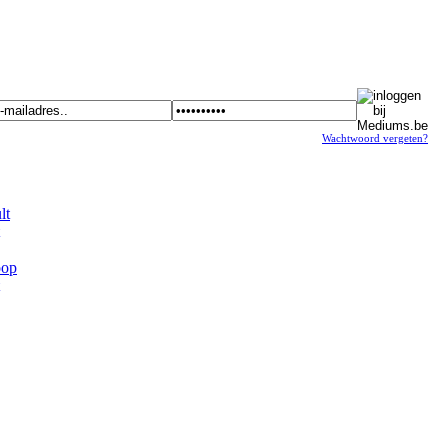
Wachtwoord vergeten?
t
op