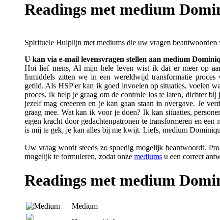
Readings met medium Domini
Spirituele Hulplijn met mediums die uw vragen beantwoorden v
U kan via e-mail levensvragen stellen aan medium Domin
Hoi lief mens, Al mijn hele leven wist ik dat er meer op aa
Inmiddels zitten we in een wereldwijd transformatie proce
getild. Als HSP'er kan ik goed invoelen op situaties, voelen wa
proces. Ik help je graag om de controle los te laten, dichter bij
jezelf mag creeeren en je kan gaan staan in overgave. Je verd
graag mee. Wat kan ik voor je doen? Ik kan situaties, persone
eigen kracht door gedachtenpatronen te transformeren en een n
is mij te gek, je kan alles bij me kwijt. Liefs, medium Dominiq
Uw vraag wordt steeds zo spoedig mogelijk beantwoordt. Probe
mogelijk te formuleren, zodat onze
mediums
u een correct ant
Readings met medium Domi
Medium