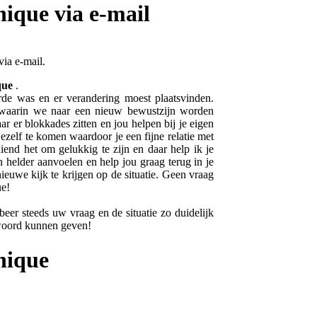
que via e-mail
ia e-mail.
ique
.
rde was en er verandering moest plaatsvinden.
s waarin we naar een nieuw bewustzijn worden
ar er blokkades zitten en jou helpen bij je eigen
 jezelf te komen waardoor je een fijne relatie met
iend het om gelukkig te zijn en daar help ik je
n helder aanvoelen en help jou graag terug in je
ieuwe kijk te krijgen op de situatie. Geen vraag
ue!
er steeds uw vraag en de situatie zo duidelijk
woord kunnen geven!
nique