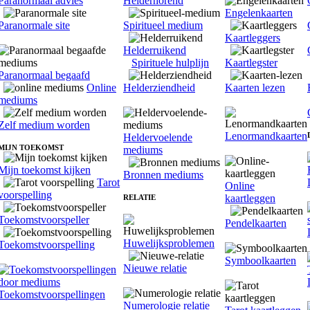
Paranormaal advies
Helderhorend
Engelenkaarten
Paranormale site
Spiritueel medium
Kaartleggers
Helderruikend
Spirituele hulplijn
Kaartlegster
Paranormaal begaafd
Online
Helderziendheid
Kaarten lezen
mediums
Zelf medium worden
Lenormandkaarten
Heldervoelende
MIJN TOEKOMST
mediums
Mijn toekomst kijken
Bronnen mediums
Tarot
Online
voorspelling
kaartleggen
RELATIE
Toekomstvoorspeller
Pendelkaarten
Huwelijksproblemen
Toekomstvoorspelling
Symboolkaarten
Nieuwe relatie
Toekomstvoorspellingen
Numerologie relatie