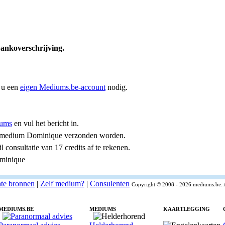
bankoverschrijving.
 u een
eigen Mediums.be-account
nodig.
ums
en vul het bericht in.
aar medium Dominique verzonden worden.
consultatie van 17 credits af te rekenen.
ominique
nte bronnen
|
Zelf medium?
|
Consulenten
Copyright © 2008 - 2026 mediums.be. 
MEDIUMS.BE
MEDIUMS
KAARTLEGGING