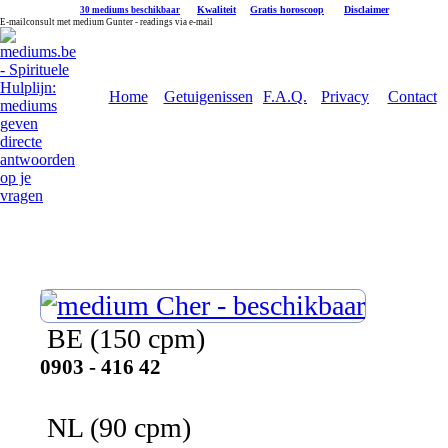
|
Kwaliteit
|
Gratis horoscoop
|
Disclaimer
30 mediums beschikbaar
E-mailconsult met medium Gunter - readings via e-mail
Home
Getuigenissen
F.A.Q.
Privacy
Contact
Cher
BE
(150 cpm)
0903 - 416 42
NL
(90 cpm)