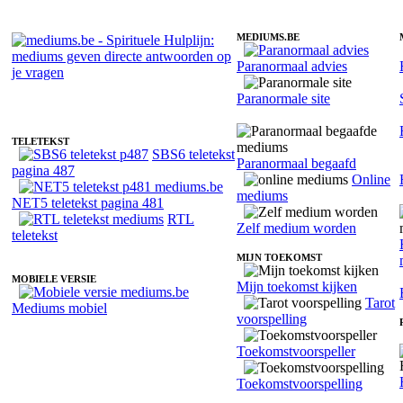
MEDIUMS.BE
Paranormaal advies
Fotoreading met paranormale medium Anoeshka
Paranormale site
TELETEKST
SBS6 teletekst
Paranormaal begaafd
pagina 487
Online
mediums
NET5 teletekst pagina 481
RTL
Zelf medium worden
teletekst
MIJN TOEKOMST
MOBIELE VERSIE
Mijn toekomst kijken
Tarot
Mediums mobiel
voorspelling
Toekomstvoorspeller
Toekomstvoorspelling