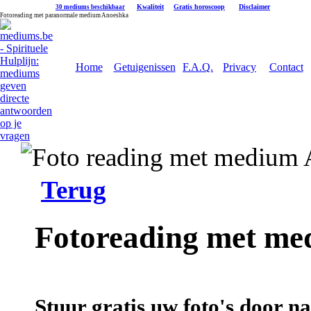
|
Kwaliteit
|
Gratis horoscoop
|
Disclaimer
30 mediums beschikbaar
Fotoreading met paranormale medium Anoeshka
Home
Getuigenissen
F.A.Q.
Privacy
Contact
Terug
Fotoreading met m
Stuur gratis uw foto's door 