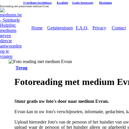
|
Kwaliteit
|
Gratis horoscoop
|
Disclaimer
31 mediums beschikbaar
Fotoreading met paranormale medium Evran
Home
Getuigenissen
F.A.Q.
Privacy
Contact
Terug
Fotoreading met medium Ev
Stuur gratis uw foto's door naar medium Evran.
Evran kan in uw foto's verschijnselen, informatie, gedachten, 
Upload hieronder foto's van de persoon of het huisdier van uw k
upload waar de persoon of het huisdier alleen op afgebeeld s