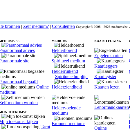
nte bronnen
|
Zelf medium?
|
Consulenten
Copyright © 2008 - 2026 mediums.be. 
MEDIUMS.BE
MEDIUMS
KAARTLEGGING
Paranormaal advies
Helderhorend
Engelenkaarten
Paranormale site
Spiritueel medium
Kaartleggers
Helderruikend
Spirituele hulplijn
Kaartlegster
Paranormaal begaafd
Online
Helderziendheid
Kaarten lezen
mediums
Zelf medium worden
Lenormandkaarten
Heldervoelende
MIJN TOEKOMST
mediums
Mijn toekomst kijken
Bronnen mediums
Tarot
Online