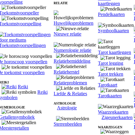
voorspelling
kaartleggen
RELATIE
Toekomstvoorspeller
Pendelkaarten
Huwelijksproblemen
Toekomstvoorspelling
Symboolkaarten
Nieuwe relatie
Toekomstvoorspellingen
Numerologie relatie
Tarot kaartleggen
Relatiebemiddeling
Je horoscoop voorspellen
Tarot legging
Relatieherstel
Je toekomst voorspellen
Tarot trekken
Relatieproblemen
REIKI
Tarotkaart
Reiki
Reiki
Liefde & Relaties
Tarotkaarten
symbolen
ASTROLOGIE
Astrologie
NUMEROLOGIE
Waarzegkaarten
Getallensymboliek
Zigeunerkaarten
Sterrenbeelden
Meestergetallen
WAARZEGGEN