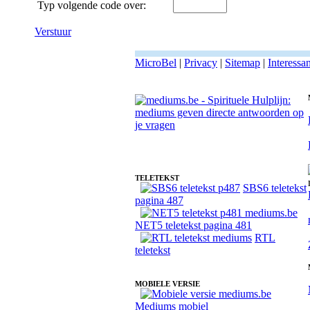
Typ volgende code over:
Verstuur
MicroBel
|
Privacy
|
Sitemap
|
Interessa
Fotoreading met paranormale medium Evran
TELETEKST
SBS6 teletekst
pagina 487
NET5 teletekst pagina 481
RTL
teletekst
MOBIELE VERSIE
Mediums mobiel