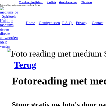
|
Kwaliteit
|
Gratis horoscoop
|
Disclaimer
39 mediums beschikbaar
Fotoreading met paranormale medium Selma
Home
Getuigenissen
F.A.Q.
Privacy
Contact
Terug
Fotoreading met me
Stuur gratis uw foto's door 