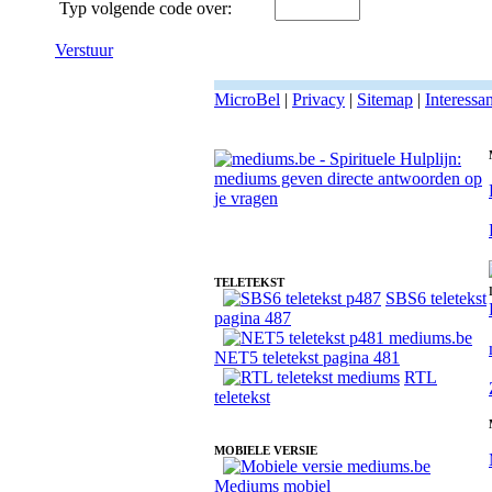
Typ volgende code over:
Verstuur
MicroBel
|
Privacy
|
Sitemap
|
Interessa
Fotoreading met paranormale medium Vera Ann
TELETEKST
SBS6 teletekst
pagina 487
NET5 teletekst pagina 481
RTL
teletekst
MOBIELE VERSIE
Mediums mobiel