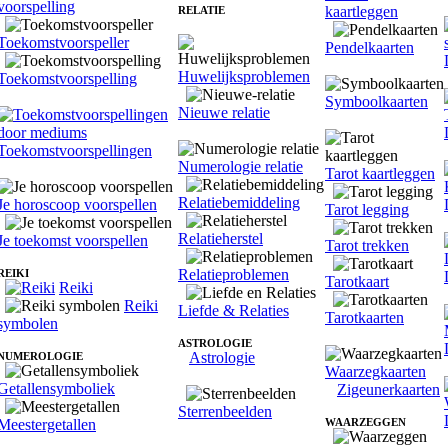
voorspelling
kaartleggen
RELATIE
Toekomstvoorspeller
Pendelkaarten
Huwelijksproblemen
Toekomstvoorspelling
Symboolkaarten
Nieuwe relatie
Toekomstvoorspellingen
Numerologie relatie
Tarot kaartleggen
Relatiebemiddeling
Je horoscoop voorspellen
Tarot legging
Relatieherstel
Je toekomst voorspellen
Tarot trekken
Relatieproblemen
REIKI
Tarotkaart
Reiki
Reiki
Liefde & Relaties
Tarotkaarten
symbolen
ASTROLOGIE
Astrologie
NUMEROLOGIE
Waarzegkaarten
Getallensymboliek
Zigeunerkaarten
Sterrenbeelden
Meestergetallen
WAARZEGGEN