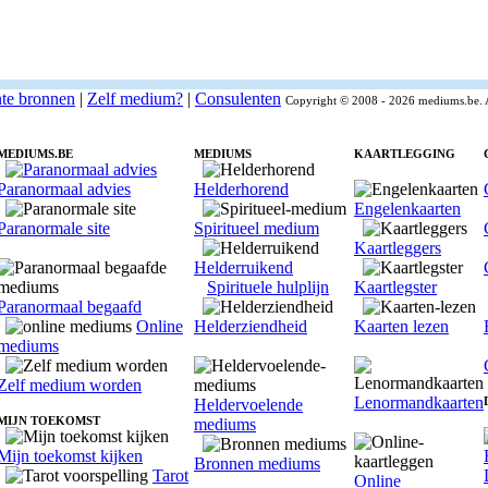
nte bronnen
|
Zelf medium?
|
Consulenten
Copyright © 2008 - 2026 mediums.be. 
MEDIUMS.BE
MEDIUMS
KAARTLEGGING
Paranormaal advies
Helderhorend
Engelenkaarten
Paranormale site
Spiritueel medium
Kaartleggers
Helderruikend
Spirituele hulplijn
Kaartlegster
Paranormaal begaafd
Online
Helderziendheid
Kaarten lezen
mediums
Zelf medium worden
Lenormandkaarten
Heldervoelende
MIJN TOEKOMST
mediums
Mijn toekomst kijken
Bronnen mediums
Tarot
Online