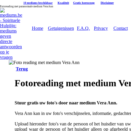
|
Kwaliteit
|
Gratis horoscoop
|
Disclaimer
10 mediums beschikbaar
Fotoreading met paranormale medium Vera Ann
Home
Getuigenissen
F.A.Q.
Privacy
Contact
Terug
Fotoreading met medium Ve
Stuur gratis uw foto's door naar medium Vera Ann.
Vera Ann kan in uw foto's verschijnselen, informatie, gedachte
Upload hieronder foto's van de persoon of het huisdier van uw k
upload waar de persoon of het huisdier alleen op afgebeeld s