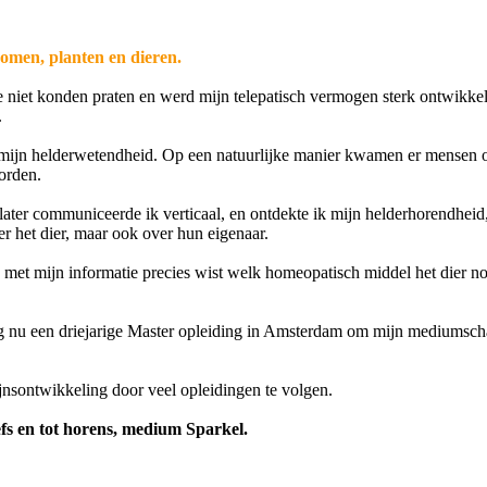
bomen, planten en dieren.
e niet konden praten en werd mijn telepatisch vermogen sterk ontwikke
.
er mijn helderwetendheid. Op een natuurlijke manier kwamen er mensen 
orden.
later communiceerde ik verticaal, en ontdekte ik mijn helderhorendheid
er het dier, maar ook over hun eigenaar.
met mijn informatie precies wist welk homeopatisch middel het dier no
lg nu een driejarige Master opleiding in Amsterdam om mijn mediumsch
jnsontwikkeling door veel opleidingen te volgen.
efs en tot horens, medium Sparkel.