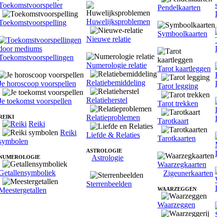
Toekomstvoorspeller
Pendelkaarten
Huwelijksproblemen
Toekomstvoorspelling
Symboolkaarten
Nieuwe relatie
Toekomstvoorspellingen
Numerologie relatie
Tarot kaartleggen
Relatiebemiddeling
Je horoscoop voorspellen
Tarot legging
Relatieherstel
Je toekomst voorspellen
Tarot trekken
Relatieproblemen
REIKI
Tarotkaart
Reiki
Reiki
Liefde & Relaties
Tarotkaarten
symbolen
ASTROLOGIE
Astrologie
NUMEROLOGIE
Waarzegkaarten
Getallensymboliek
Zigeunerkaarten
Sterrenbeelden
Meestergetallen
WAARZEGGEN
Waarzeggen