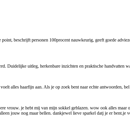
the point, beschrijft personen 100procent nauwkeurig, geeft goede advi
erd. Duidelijke uitleg, herkenbare inzichten en praktische handvatten 
oelt alles haarfijn aan. Als je op zoek bent naar echte antwoorden, bel
vere vrouw. je hebt mij van mijn sokkel geblazen. wow ook alles maar ook 
leen jouw nog maar bellen. dankjewel lieve sparkel datj je er bent.je ve