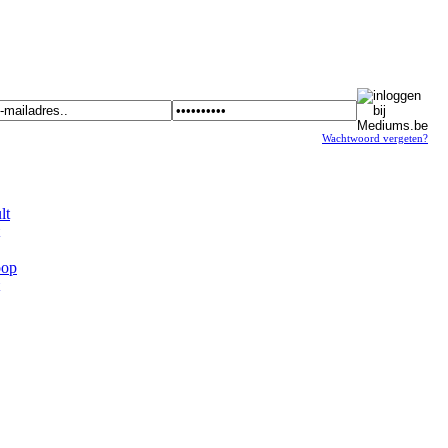
Wachtwoord vergeten?
t
op