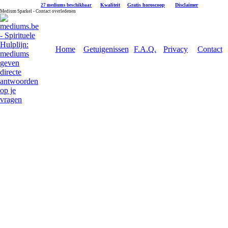
|
Kwaliteit
|
Gratis horoscoop
|
Disclaimer
27 mediums beschikbaar
Medium Sparkel - Contact overledenen
Home
Getuigenissen
F.A.Q.
Privacy
Contact