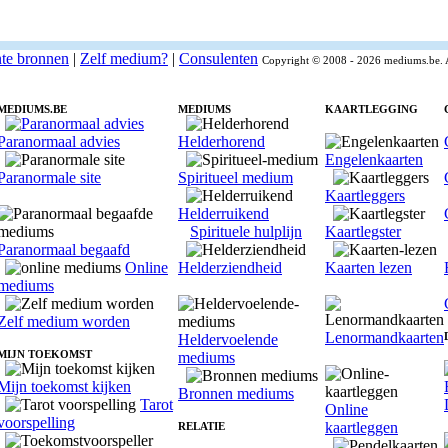
nte bronnen
|
Zelf medium?
|
Consulenten
Copyright © 2008 - 2026 mediums.be. 
MEDIUMS.BE
MEDIUMS
KAARTLEGGING
Paranormaal advies
Helderhorend
Engelenkaarten
Paranormale site
Spiritueel medium
Kaartleggers
Helderruikend
Spirituele hulplijn
Kaartlegster
Paranormaal begaafd
Online
Helderziendheid
Kaarten lezen
mediums
Zelf medium worden
Lenormandkaarten
Heldervoelende
MIJN TOEKOMST
mediums
Mijn toekomst kijken
Bronnen mediums
Tarot
Online
voorspelling
kaartleggen
RELATIE