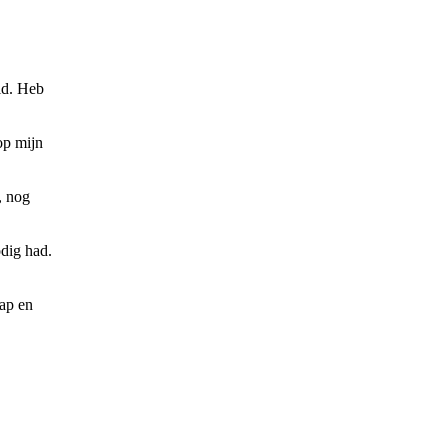
ld. Heb
op mijn
, nog
dig had.
ap en