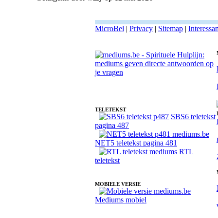
MicroBel
|
Privacy
|
Sitemap
|
Interessa
Medium Sparkel - Contact overledenen
TELETEKST
SBS6 teletekst
pagina 487
NET5 teletekst pagina 481
RTL
teletekst
MOBIELE VERSIE
Mediums mobiel