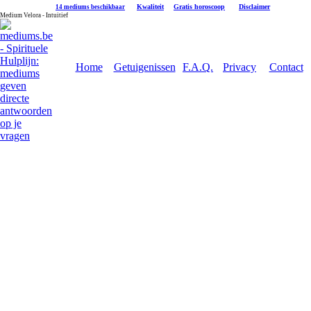
|
Kwaliteit
|
Gratis horoscoop
|
Disclaimer
14 mediums beschikbaar
Medium Velora - Intuitief
Home
Getuigenissen
F.A.Q.
Privacy
Contact