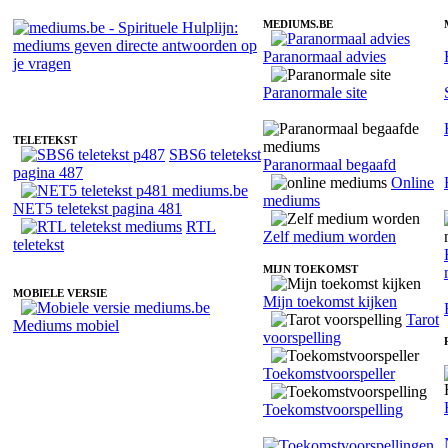
MEDIUMS.BE
Paranormaal advies
Medium Velora - Intuitief
Paranormale site
TELETEKST
SBS6 teletekst
Paranormaal begaafd
pagina 487
Online
mediums
NET5 teletekst pagina 481
RTL
Zelf medium worden
teletekst
MIJN TOEKOMST
MOBIELE VERSIE
Mijn toekomst kijken
Tarot
Mediums mobiel
voorspelling
Toekomstvoorspeller
Toekomstvoorspelling