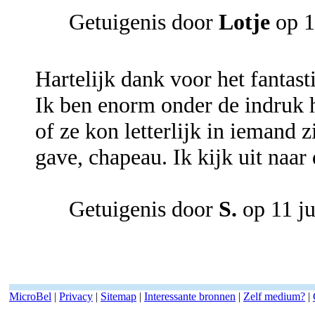
Getuigenis door
Lotje
op 1
Hartelijk dank voor het fantast
Ik ben enorm onder de indruk h
of ze kon letterlijk in iemand 
gave, chapeau. Ik kijk uit naar
Getuigenis door
S.
op 11 j
MicroBel
|
Privacy
|
Sitemap
|
Interessante bronnen
|
Zelf medium?
|