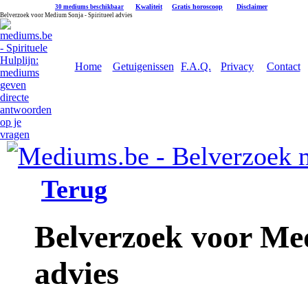
|
Kwaliteit
|
Gratis horoscoop
|
Disclaimer
30 mediums beschikbaar
Belverzoek voor Medium Sonja - Spiritueel advies
Home
Getuigenissen
F.A.Q.
Privacy
Contact
Terug
Belverzoek voor Med
advies