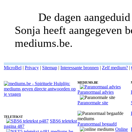
De dagen aangeduid 
Sonja heeft aangegeven be
mediums.be.
MicroBel
|
Privacy
|
Sitemap
|
Interessante bronnen
|
Zelf medium?
|
MEDIUMS.BE
Paranormaal advies
Belverzoek voor Medium Sonja - Spiritueel advies
Paranormale site
TELETEKST
SBS6 teletekst
Paranormaal begaafd
pagina 487
Online