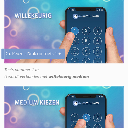
2a. Keuze - Druk op toets 1 +
Toets nummer 1 in.
U wordt verbonden met
willekeurig medium