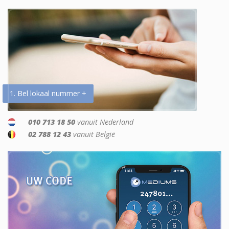
1. Bel lokaal nummer +
010 713 18 50
vanuit Nederland
02 788 12 43
vanuit België