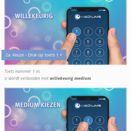
2a. Keuze - Druk op toets 1 +
Toets nummer 1 in.
U wordt verbonden met
willekeurig medium