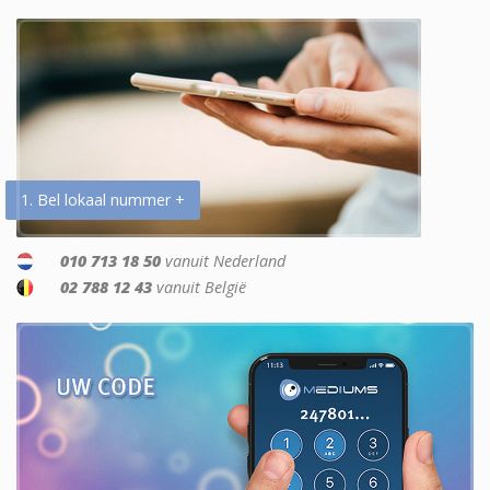
1. Bel lokaal nummer +
010 713 18 50
vanuit Nederland
02 788 12 43
vanuit België