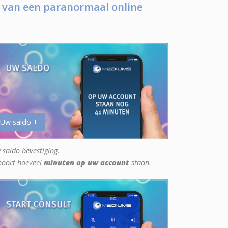
 van een paranormaal online
 Uw saldo +
 saldo bevestiging.
hoort hoeveel
minuten op uw account
staan.