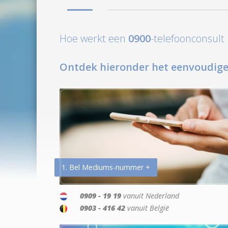
Hoe werkt een
0900
-telefoonconsul
Ontdek hieronder het eenvoudige
1. Bel Mediums-nummer +
0909 - 19 19
vanuit Nederland
0903 - 416 42
vanuit België