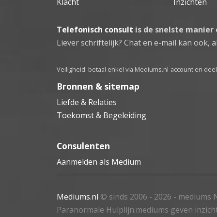
Klacht
Inzichten
Telefonisch consult
is de snelste manier
Liever schriftelijk? Chat en e-mail kan ook, al
Veiligheid: betaal enkel via Mediums.nl-account en de
Bronnen & sitemap
Liefde & Relaties
Toekomst & Begeleiding
Consulenten
Aanmelden als Medium
Mediums.nl
© sinds 2006 - 2026
- mediums N
Paranormale Hulplijn:mediums geven inzich