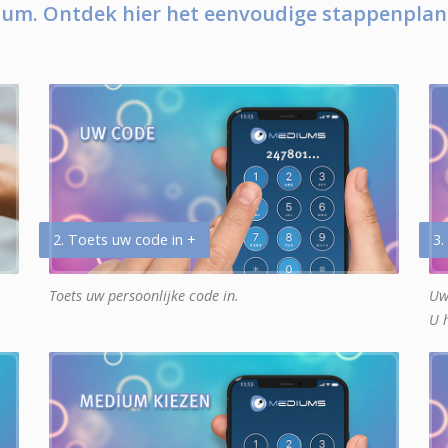
um. Ontdek hier het eenvoudige stappenplan
2. Toets uw code in +
3.
Toets uw persoonlijke code in.
Uw
U 