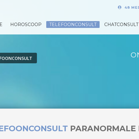
48 ME
E
HOROSCOOP
TELEFOONCONSULT
CHATCONSULT
O
EFOONCONSULT
LEFOONCONSULT
PARANORMALE 