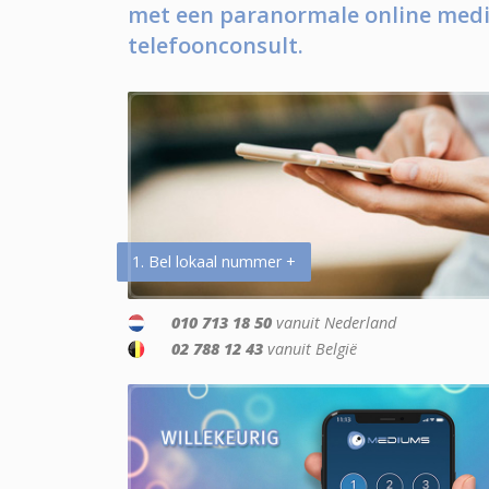
met een paranormale online medi
telefoonconsult.
1. Bel lokaal nummer +
010 713 18 50
vanuit Nederland
02 788 12 43
vanuit België