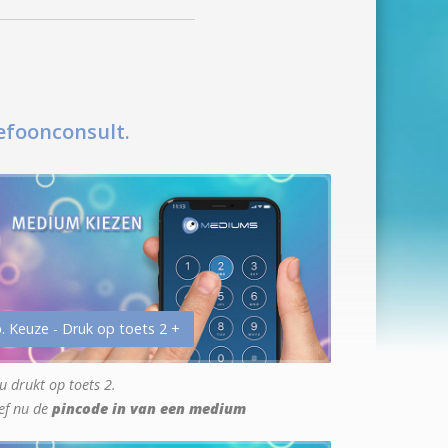
efoonconsult.
. Keuze - Druk op toets 2 +
u drukt op toets 2.
ef nu de
pincode in van een medium