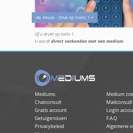
4a. Keuze - Druk op toets 1 +
Of u drukt op toets 1.
U wordt
direct verbonden met een medium
Mediums
Medium zo
Chatconsult
Mailconsult
Gratis account
Login accou
Getuigenissen
F.A.Q
Privacybeleid
Algemene v