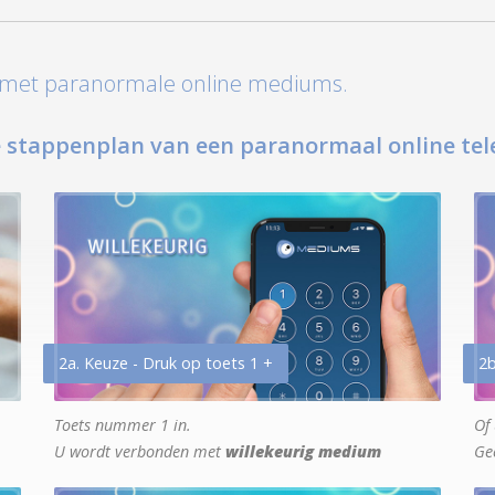
t met paranormale online mediums.
 stappenplan van een paranormaal online tel
2a. Keuze - Druk op toets 1 +
2b
Toets nummer 1 in.
Of 
U wordt verbonden met
willekeurig medium
Ge