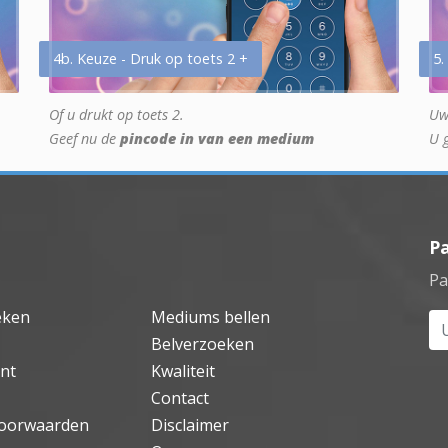
4b. Keuze - Druk op toets 2 +
5.
Of u drukt op toets 2.
Uw
Geef nu de
pincode in van een medium
U 
P
Pa
eken
Mediums bellen
Uw
Belverzoeken
nt
Kwaliteit
Contact
oorwaarden
Disclaimer