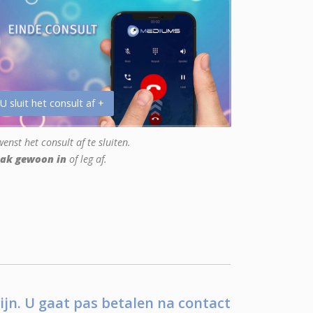
 U sluit het consult af +
enst het consult af te sluiten.
ak gewoon in
of leg af.
ijn. U gaat pas betalen na contact