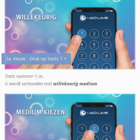
2a. Keuze - Druk op toets 1 +
Toets nummer 1 in.
U wordt verbonden met
willekeurig medium