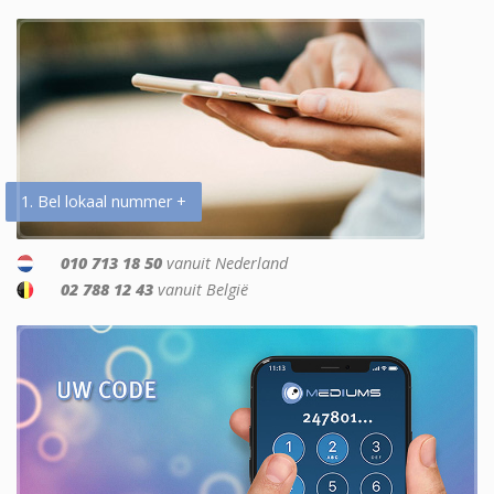
1. Bel lokaal nummer +
010 713 18 50
vanuit Nederland
02 788 12 43
vanuit België