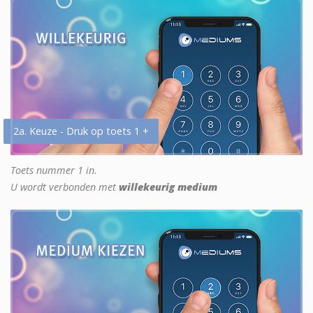
2a. Keuze - Druk op toets 1 +
Toets nummer 1 in.
U wordt verbonden met
willekeurig medium