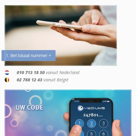
1. Bel lokaal nummer +
010 713 18 50
vanuit Nederland
02 788 12 43
vanuit België