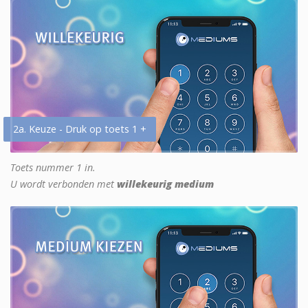
2a. Keuze - Druk op toets 1 +
Toets nummer 1 in.
U wordt verbonden met
willekeurig medium