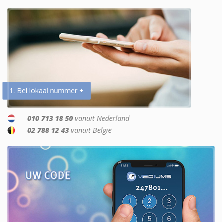
1. Bel lokaal nummer +
010 713 18 50
vanuit Nederland
02 788 12 43
vanuit België