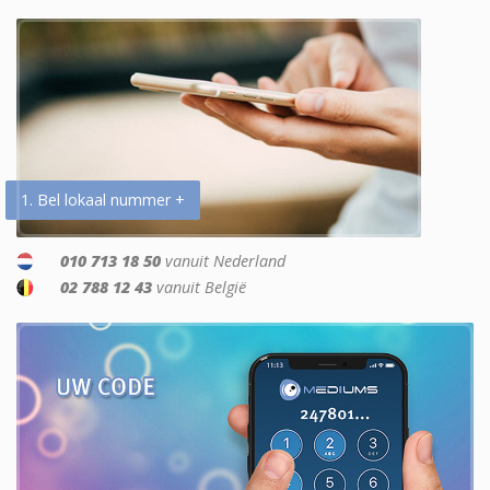
1. Bel lokaal nummer +
010 713 18 50
vanuit Nederland
02 788 12 43
vanuit België