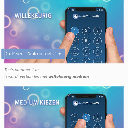
2a. Keuze - Druk op toets 1 +
Toets nummer 1 in.
U wordt verbonden met
willekeurig medium