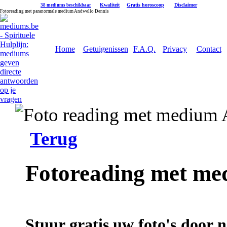
|
Kwaliteit
|
Gratis horoscoop
|
Disclaimer
38 mediums beschikbaar
Fotoreading met paranormale medium Andwello Dennis
Home
Getuigenissen
F.A.Q.
Privacy
Contact
Terug
Fotoreading met me
Stuur gratis uw foto's door