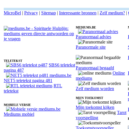
MicroBel
|
Privacy
|
Sitemap
|
Interessante bronnen
|
Zelf medium?
|
MEDIUMS.BE
Paranormaal advies
Fotoreading met paranormale medium Andwello Dennis
Paranormale site
TELETEKST
SBS6 teletekst
Paranormaal begaafd
pagina 487
Online
mediums
NET5 teletekst pagina 481
RTL
Zelf medium worden
teletekst
MIJN TOEKOMST
MOBIELE VERSIE
Mijn toekomst kijken
Tarot
Mediums mobiel
voorspelling
Toekomstvoorspeller