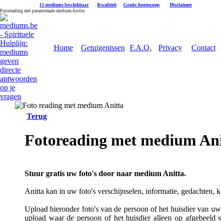
|
Kwaliteit
|
Gratis horoscoop
|
Disclaimer
11 mediums beschikbaar
Fotoreading met paranormale medium Anitta
Home
Getuigenissen
F.A.Q.
Privacy
Contact
Terug
Fotoreading met medium Ani
Stuur gratis uw foto's door naar medium Anitta.
Anitta kan in uw foto's verschijnselen, informatie, gedachten, 
Upload hieronder foto's van de persoon of het huisdier van uw k
upload waar de persoon of het huisdier alleen op afgebeeld s