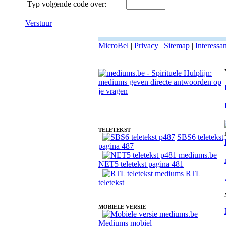
Typ volgende code over:
Verstuur
MicroBel
|
Privacy
|
Sitemap
|
Interessa
Fotoreading met paranormale medium Anitta
TELETEKST
SBS6 teletekst
pagina 487
NET5 teletekst pagina 481
RTL
teletekst
MOBIELE VERSIE
Mediums mobiel