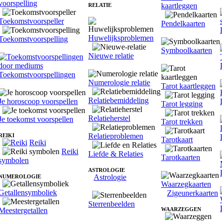
voorspelling
kaartleggen
RELATIE
Toekomstvoorspeller
Pendelkaarten
Huwelijksproblemen
Toekomstvoorspelling
Symboolkaarten
Nieuwe relatie
Toekomstvoorspellingen
Numerologie relatie
Tarot kaartleggen
Relatiebemiddeling
Je horoscoop voorspellen
Tarot legging
Relatieherstel
Je toekomst voorspellen
Tarot trekken
Relatieproblemen
REIKI
Tarotkaart
Reiki
Reiki
Liefde & Relaties
Tarotkaarten
symbolen
ASTROLOGIE
Astrologie
NUMEROLOGIE
Waarzegkaarten
Getallensymboliek
Zigeunerkaarten
Sterrenbeelden
Meestergetallen
WAARZEGGEN