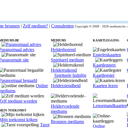
nte bronnen
|
Zelf medium?
|
Consulenten
Copyright © 2008 - 2026 mediums.be. 
MEDIUMS.BE
MEDIUMS
KAARTLEGGING
Paranormaal advies
Helderhorend
Engelenkaarten
Paranormale site
Spiritueel medium
Kaartleggers
Helderruikend
Spirituele hulplijn
Kaartlegster
Paranormaal begaafd
Online
Helderziendheid
Kaarten lezen
mediums
Zelf medium worden
Lenormandkaarten
Heldervoelende
MIJN TOEKOMST
mediums
Mijn toekomst kijken
Bronnen mediums
Tarot
Online