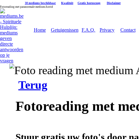
|
Kwaliteit
|
Gratis horoscoop
|
Disclaimer
38 mediums beschikbaar
Fotoreading met paranormale medium Astrid
Home
Getuigenissen
F.A.Q.
Privacy
Contact
Terug
Fotoreading met me
Stuur gratis uw foto's door n