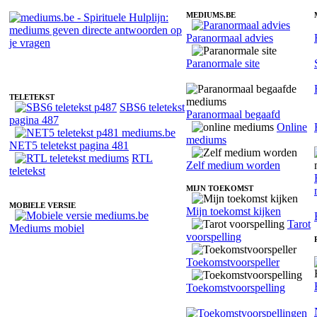
MEDIUMS.BE
Paranormaal advies
Fotoreading met paranormale medium Carola
Paranormale site
TELETEKST
SBS6 teletekst
Paranormaal begaafd
pagina 487
Online
mediums
NET5 teletekst pagina 481
RTL
Zelf medium worden
teletekst
MIJN TOEKOMST
MOBIELE VERSIE
Mijn toekomst kijken
Tarot
Mediums mobiel
voorspelling
Toekomstvoorspeller
Toekomstvoorspelling