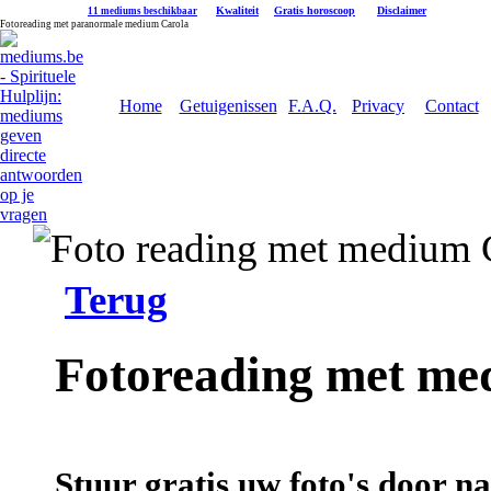
|
Kwaliteit
|
Gratis horoscoop
|
Disclaimer
11 mediums beschikbaar
Fotoreading met paranormale medium Carola
Home
Getuigenissen
F.A.Q.
Privacy
Contact
Terug
Fotoreading met me
Stuur gratis uw foto's door 