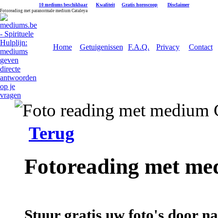
|
Kwaliteit
|
Gratis horoscoop
|
Disclaimer
10 mediums beschikbaar
Fotoreading met paranormale medium Cataleya
Home
Getuigenissen
F.A.Q.
Privacy
Contact
Terug
Fotoreading met me
Stuur gratis uw foto's door 