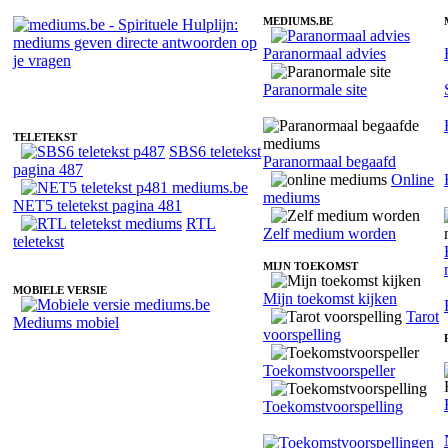
MEDIUMS.BE
Paranormaal advies
Fotoreading met paranormale medium Lindes
Paranormale site
TELETEKST
SBS6 teletekst
Paranormaal begaafd
pagina 487
Online
mediums
NET5 teletekst pagina 481
RTL
Zelf medium worden
teletekst
MIJN TOEKOMST
MOBIELE VERSIE
Mijn toekomst kijken
Tarot
Mediums mobiel
voorspelling
Toekomstvoorspeller
Toekomstvoorspelling