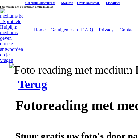
|
Kwaliteit
|
Gratis horoscoop
|
Disclaimer
33 mediums beschikbaar
Fotoreading met paranormale medium Lindes
Home
Getuigenissen
F.A.Q.
Privacy
Contact
Terug
Fotoreading met me
Stuur gratis uw foto's door 