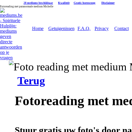
|
Kwaliteit
|
Gratis horoscoop
|
Disclaimer
28 mediums beschikbaar
Fotoreading met paranormale medium Michelle
Home
Getuigenissen
F.A.Q.
Privacy
Contact
Terug
Fotoreading met me
Stuur gratis uw foto's door 