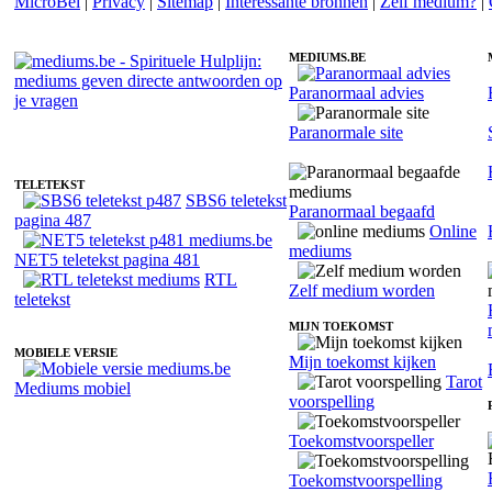
MicroBel
|
Privacy
|
Sitemap
|
Interessante bronnen
|
Zelf medium?
|
MEDIUMS.BE
Paranormaal advies
Fotoreading met paranormale medium Morgaya
Paranormale site
TELETEKST
SBS6 teletekst
Paranormaal begaafd
pagina 487
Online
mediums
NET5 teletekst pagina 481
RTL
Zelf medium worden
teletekst
MIJN TOEKOMST
MOBIELE VERSIE
Mijn toekomst kijken
Tarot
Mediums mobiel
voorspelling
Toekomstvoorspeller
Toekomstvoorspelling