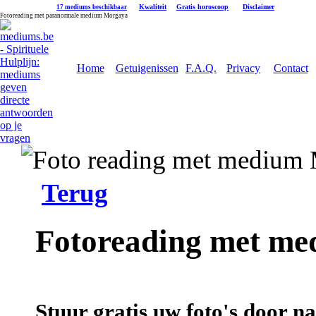
|
Kwaliteit
|
Gratis horoscoop
|
Disclaimer
17 mediums beschikbaar
Fotoreading met paranormale medium Morgaya
Home
Getuigenissen
F.A.Q.
Privacy
Contact
Terug
Fotoreading met m
Stuur gratis uw foto's door