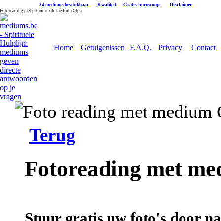
|
Kwaliteit
|
Gratis horoscoop
|
Disclaimer
34 mediums beschikbaar
Fotoreading met paranormale medium Olga
Home
Getuigenissen
F.A.Q.
Privacy
Contact
Terug
Fotoreading met me
Stuur gratis uw foto's door 