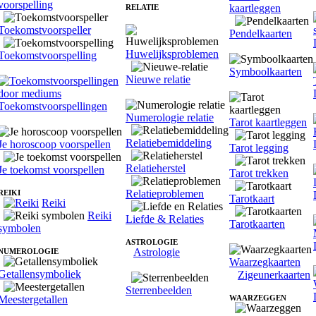
voorspelling
kaartleggen
RELATIE
Toekomstvoorspeller
Pendelkaarten
Huwelijksproblemen
Toekomstvoorspelling
Symboolkaarten
Nieuwe relatie
Toekomstvoorspellingen
Numerologie relatie
Tarot kaartleggen
Relatiebemiddeling
Je horoscoop voorspellen
Tarot legging
Relatieherstel
Je toekomst voorspellen
Tarot trekken
Relatieproblemen
REIKI
Tarotkaart
Reiki
Reiki
Liefde & Relaties
Tarotkaarten
symbolen
ASTROLOGIE
Astrologie
NUMEROLOGIE
Waarzegkaarten
Getallensymboliek
Zigeunerkaarten
Sterrenbeelden
Meestergetallen
WAARZEGGEN