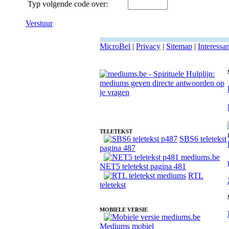
Typ volgende code over:
Verstuur
MicroBel
|
Privacy
|
Sitemap
|
Interessa
Fotoreading met paranormale medium Selma
TELETEKST
SBS6 teletekst
pagina 487
NET5 teletekst pagina 481
RTL
teletekst
MOBIELE VERSIE
Mediums mobiel