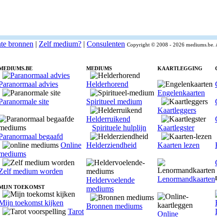
nte bronnen
|
Zelf medium?
|
Consulenten
Copyright © 2008 - 2026 mediums.be. 
MEDIUMS.BE
MEDIUMS
KAARTLEGGING
Paranormaal advies
Helderhorend
Engelenkaarten
Paranormale site
Spiritueel medium
Kaartleggers
Helderruikend
Spirituele hulplijn
Kaartlegster
Paranormaal begaafd
Online
Helderziendheid
Kaarten lezen
mediums
Zelf medium worden
Lenormandkaarten
Heldervoelende
MIJN TOEKOMST
mediums
Mijn toekomst kijken
Bronnen mediums
Tarot
Online