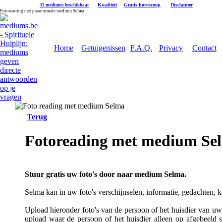
|
Kwaliteit
|
Gratis horoscoop
|
Disclaimer
33 mediums beschikbaar
Fotoreading met paranormale medium Selma
Home
Getuigenissen
F.A.Q.
Privacy
Contact
Terug
Fotoreading met medium Se
Stuur gratis uw foto's door naar medium Selma.
Selma kan in uw foto's verschijnselen, informatie, gedachten, 
Upload hieronder foto's van de persoon of het huisdier van uw k
upload waar de persoon of het huisdier alleen op afgebeeld s