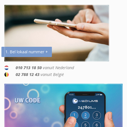
1. Bel lokaal nummer +
010 713 18 50
vanuit Nederland
02 788 12 43
vanuit België