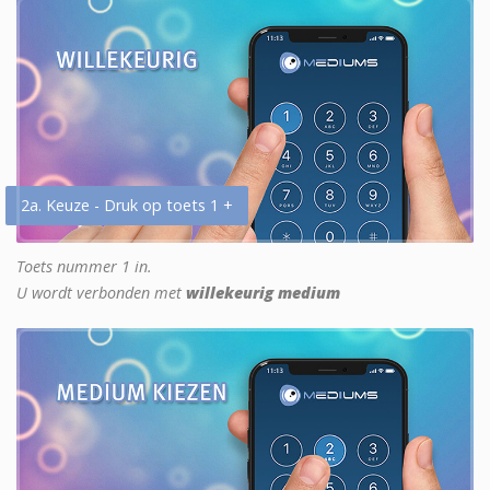
2a. Keuze - Druk op toets 1 +
Toets nummer 1 in.
U wordt verbonden met
willekeurig medium