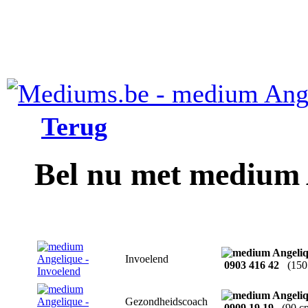
Terug
Bel nu met medium 
Invoelend
0903 416 42
(150
Gezondheidscoach
0909 19 19
(90 c