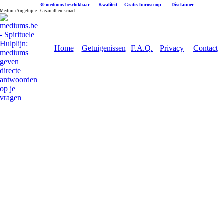
|
Kwaliteit
|
Gratis horoscoop
|
Disclaimer
30 mediums beschikbaar
Medium Angelique - Gezondheidscoach
Home
Getuigenissen
F.A.Q.
Privacy
Contact