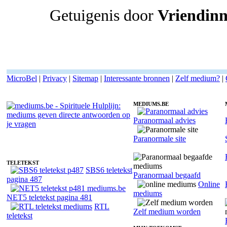
Getuigenis door
Vriendinn
MicroBel
|
Privacy
|
Sitemap
|
Interessante bronnen
|
Zelf medium?
|
MEDIUMS.BE
Paranormaal advies
Medium Angie - Heldervoelend
Paranormale site
TELETEKST
SBS6 teletekst
Paranormaal begaafd
pagina 487
Online
mediums
NET5 teletekst pagina 481
RTL
Zelf medium worden
teletekst