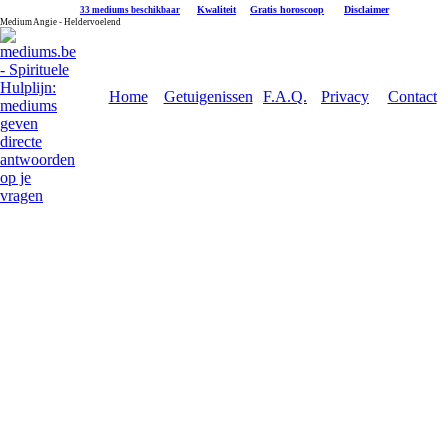
|
Kwaliteit
|
Gratis horoscoop
|
Disclaimer
33 mediums beschikbaar
Medium Angie - Heldervoelend
Home
Getuigenissen
F.A.Q.
Privacy
Contact