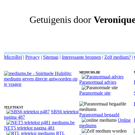
Getuigenis door
Veroniqu
MicroBel
|
Privacy
|
Sitemap
|
Interessante bronnen
|
Zelf medium?
|
MEDIUMS.BE
Paranormaal advies
Medium Cor - Heldervoelend
Paranormale site
TELETEKST
SBS6 teletekst
Paranormaal begaafd
pagina 487
Online
mediums
NET5 teletekst pagina 481
RTL