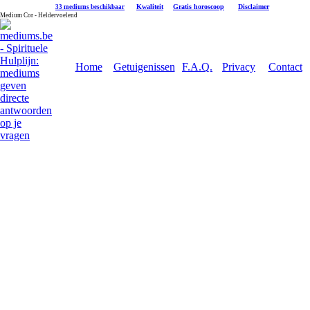
|
Kwaliteit
|
Gratis horoscoop
|
Disclaimer
33 mediums beschikbaar
Medium Cor - Heldervoelend
Home
Getuigenissen
F.A.Q.
Privacy
Contact