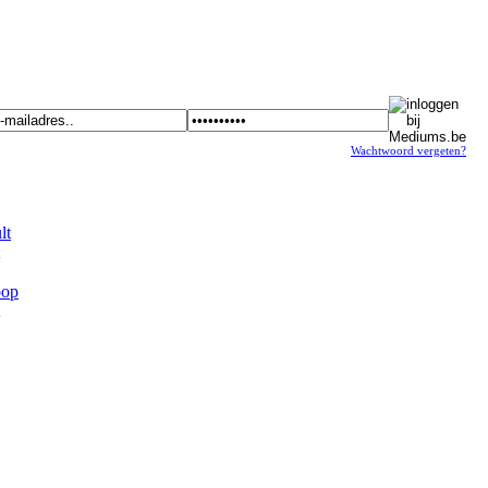
Wachtwoord vergeten?
t
op