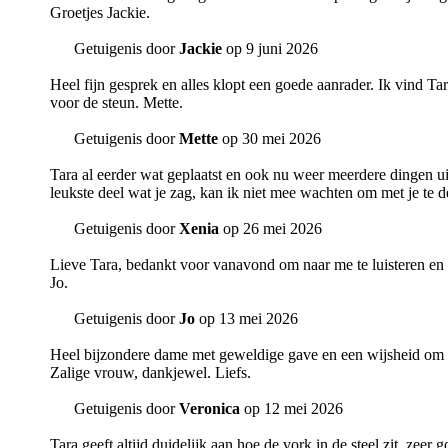
Groetjes Jackie.
Getuigenis door
Jackie
op 9 juni 2026
Heel fijn gesprek en alles klopt een goede aanrader. Ik vind T
voor de steun. Mette.
Getuigenis door
Mette
op 30 mei 2026
Tara al eerder wat geplaatst en ook nu weer meerdere dingen ui
leukste deel wat je zag, kan ik niet mee wachten om met je te d
Getuigenis door
Xenia
op 26 mei 2026
Lieve Tara, bedankt voor vanavond om naar me te luisteren en t
Jo.
Getuigenis door
Jo
op 13 mei 2026
Heel bijzondere dame met geweldige gave en een wijsheid om 
Zalige vrouw, dankjewel. Liefs.
Getuigenis door
Veronica
op 12 mei 2026
Tara geeft altijd duidelijk aan hoe de vork in de steel zit, zeer