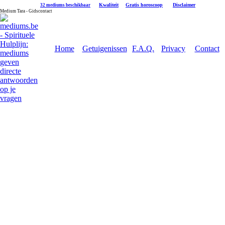
|
Kwaliteit
|
Gratis horoscoop
|
Disclaimer
32 mediums beschikbaar
Medium Tara - Gidscontact
Home
Getuigenissen
F.A.Q.
Privacy
Contact