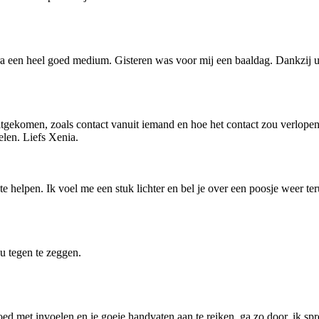
ara een heel goed medium. Gisteren was voor mij een baaldag. Dankzij u 
tgekomen, zoals contact vanuit iemand en hoe het contact zou verlopen. 
elen. Liefs Xenia.
e helpen. Ik voel me een stuk lichter en bel je over een poosje weer te
u tegen te zeggen.
 goed met invoelen en je goeie handvaten aan te reiken, ga zo door. ik sp