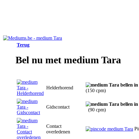
Terug
Bel nu met medium Tara
Helderhorend
(150 cpm)
Gidscontact
(90 cpm)
Contact
Pi
overledenen