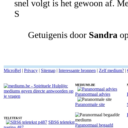
snel volgt is het gewoon af. Me
S
Getuigenis door
Sandra
op
MicroBel
|
Privacy
|
Sitemap
|
Interessante bronnen
|
Zelf medium?
|
MEDIUMS.BE
Paranormaal advies
Medium Tineke - Pendelen
Paranormale site
TELETEKST
SBS6 teletekst
Paranormaal begaafd
pagina 487