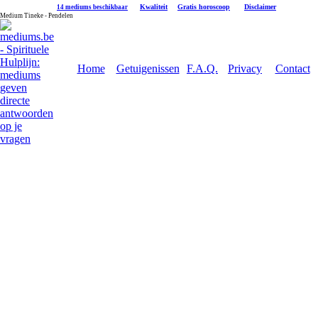
|
Kwaliteit
|
Gratis horoscoop
|
Disclaimer
14 mediums beschikbaar
Medium Tineke - Pendelen
Home
Getuigenissen
F.A.Q.
Privacy
Contact