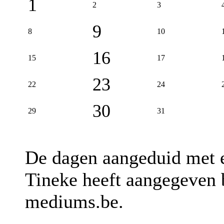
1
2
3
9
8
10
16
15
17
23
22
24
30
29
31
De dagen aangeduid met
Tineke heeft aangegeven b
mediums.be.