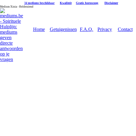
|
Kwaliteit
|
Gratis horoscoop
|
Disclaimer
34 mediums beschikbaar
Medium Xinia - Helderziend
Home
Getuigenissen
F.A.Q.
Privacy
Contact