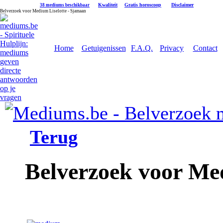
|
Kwaliteit
|
Gratis horoscoop
|
Disclaimer
38 mediums beschikbaar
Belverzoek voor Medium Liselotte - Sjamaan
Home
Getuigenissen
F.A.Q.
Privacy
Contact
Terug
Belverzoek voor Me