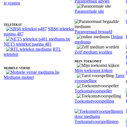
Paranormaal advies
Belverzoek voor Medium Liselotte - Sjamaan
Paranormale site
TELETEKST
SBS6 teletekst
Paranormaal begaafd
pagina 487
Online
mediums
NET5 teletekst pagina 481
RTL
Zelf medium worden
teletekst
MIJN TOEKOMST
MOBIELE VERSIE
Mijn toekomst kijken
Tarot
Mediums mobiel
voorspelling
Toekomstvoorspeller
Toekomstvoorspelling
Toekomstvoorspellingen