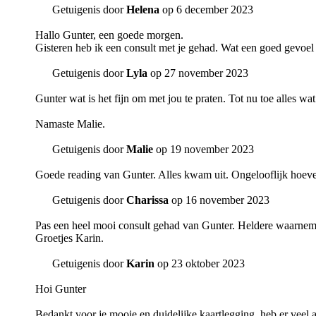
Getuigenis door
Helena
op 6 december 2023
Hallo Gunter, een goede morgen.
Gisteren heb ik een consult met je gehad. Wat een goed gevoel
Getuigenis door
Lyla
op 27 november 2023
Gunter wat is het fijn om met jou te praten. Tot nu toe alles w
Namaste Malie.
Getuigenis door
Malie
op 19 november 2023
Goede reading van Gunter. Alles kwam uit. Ongelooflijk hoeveel 
Getuigenis door
Charissa
op 16 november 2023
Pas een heel mooi consult gehad van Gunter. Heldere waarnemi
Groetjes Karin.
Getuigenis door
Karin
op 23 oktober 2023
Hoi Gunter
Bedankt voor je mooie en duidelijke kaartlegging, heb er veel 