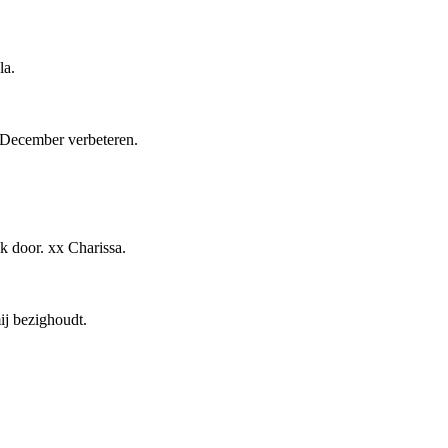
la.
in December verbeteren.
ik door. xx Charissa.
ij bezighoudt.