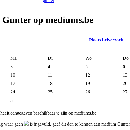
m Gunter op mediums.be
Plaats belverzoek
Ma
Di
Wo
Do
3
4
5
6
10
11
12
13
17
18
19
20
24
25
26
27
31
eeft aangegeven beschikbaar te zijn op mediums.be.
dag waar geen
is ingevuld, geef dit dan te kennen aan medium Gunte