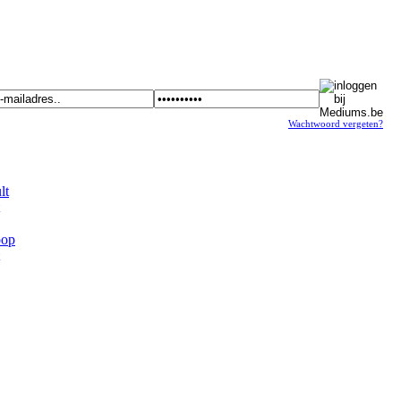
Wachtwoord vergeten?
t
op