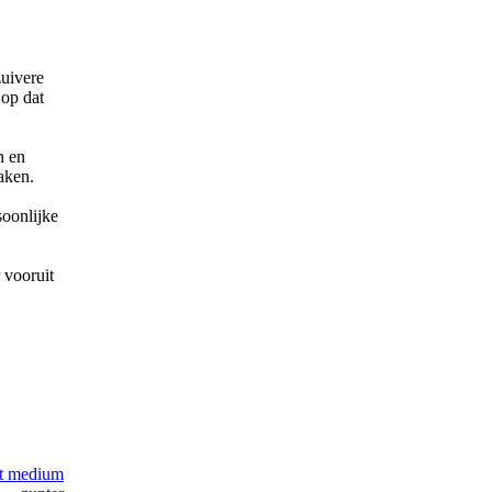
zuivere
 op dat
n en
aken.
soonlijke
 vooruit