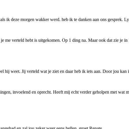
 als ik deze morgen wakker werd. heb ik te danken aan ons gesprek. Ly
at je me verteld hebt is uitgekomen. Op 1 ding na. Maar ook dat zie je 
hij weet. Jij verteld wat je ziet en daar heb ik iets aan. Door jou kan 
ngen, invoelend en oprecht. Heeft mij echt verder geholpen met wat m
aangehad en zal jou zeker weer eens bellen, groet Renate.