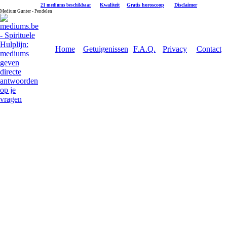
|
Kwaliteit
|
Gratis horoscoop
|
Disclaimer
21 mediums beschikbaar
Medium Gunter - Pendelen
Home
Getuigenissen
F.A.Q.
Privacy
Contact