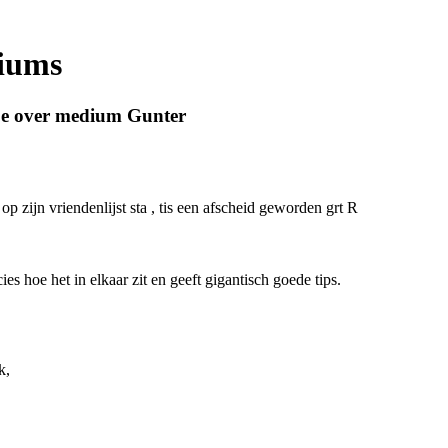
diums
be over medium Gunter
 zijn vriendenlijst sta , tis een afscheid geworden grt R
s hoe het in elkaar zit en geeft gigantisch goede tips.
k,