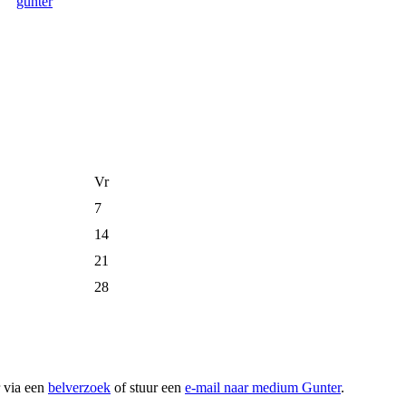
Vr
7
14
21
28
r via een
belverzoek
of stuur een
e-mail naar medium Gunter
.