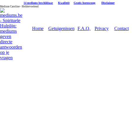
|
Kwaliteit
|
Gratis horoscoop
|
Disclaimer
14 mediums beschikbaar
Medium Caroline - Heldervoelend
Home
Getuigenissen
F.A.Q.
Privacy
Contact