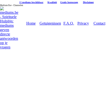
|
Kwaliteit
|
Gratis horoscoop
|
Disclaimer
11 mediums beschikbaar
Medium Ilse - Channelen
Home
Getuigenissen
F.A.Q.
Privacy
Contact