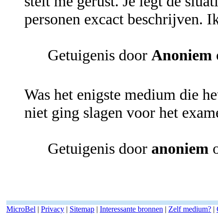
stelt me gerust. Je legt de siua
personen excact beschrijven. Ik
Getuigenis door
Anoniem
Was het enigste medium die het
niet ging slagen voor het exa
Getuigenis door
anoniem
o
MicroBel
|
Privacy
|
Sitemap
|
Interessante bronnen
|
Zelf medium?
|