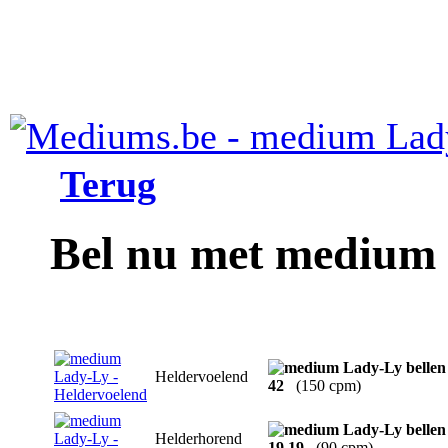
Terug
Bel nu met medium
Heldervoelend
42
(150 cpm)
Helderhorend
19 19
(90 cpm)