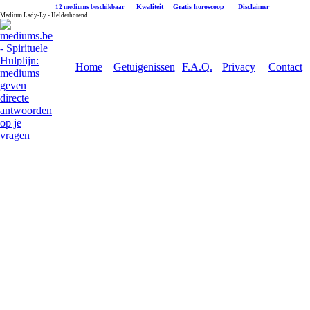
|
Kwaliteit
|
Gratis horoscoop
|
Disclaimer
12 mediums beschikbaar
Medium Lady-Ly - Helderhorend
Home
Getuigenissen
F.A.Q.
Privacy
Contact