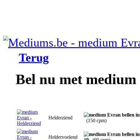
Terug
Bel nu met medium
Helderziend
(150 cpm)
Heldervoelend
19
(90 cpm)