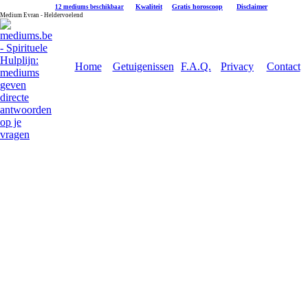
|
Kwaliteit
|
Gratis horoscoop
|
Disclaimer
12 mediums beschikbaar
Medium Evran - Heldervoelend
Home
Getuigenissen
F.A.Q.
Privacy
Contact