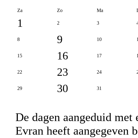
Za
Zo
Ma
1
2
3
9
8
10
16
15
17
23
22
24
30
29
31
De dagen aangeduid met
Evran heeft aangegeven be