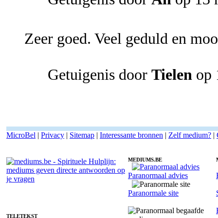
Zeer goed. Veel geduld en mooi
Getuigenis door
Tielen
op 
MicroBel
|
Privacy
|
Sitemap
|
Interessante bronnen
|
Zelf medium?
|
MEDIUMS.BE
Paranormaal advies
Medium Evran - Heldervoelend
Paranormale site
TELETEKST