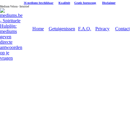
|
Kwaliteit
|
Gratis horoscoop
|
Disclaimer
36 mediums beschikbaar
Medium Velora - Intuitief
Home
Getuigenissen
F.A.Q.
Privacy
Contact