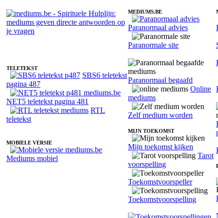
MEDIUMS.BE
Paranormaal advies
Medium Velora - Intuitief
Paranormale site
TELETEKST
SBS6 teletekst
Paranormaal begaafd
pagina 487
Online
mediums
NET5 teletekst pagina 481
RTL
Zelf medium worden
teletekst
MIJN TOEKOMST
MOBIELE VERSIE
Mijn toekomst kijken
Tarot
Mediums mobiel
voorspelling
Toekomstvoorspeller
Toekomstvoorspelling